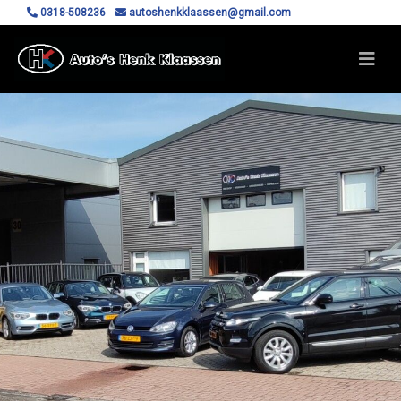
0318-508236
autoshenkklaassen@gmail.com