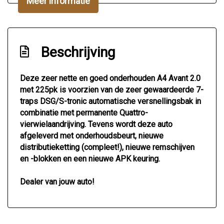
Meer informatie
Bluetooth
Elektronisch stabiliteits programma
Elektronische remkrachtverdeling
Beschrijving
Gedeeld neerklapbare achterbank
Deze zeer nette en goed onderhouden A4 Avant 2.0
In hoogte verstelbare bestuurdersstoel
met 225pk is voorzien van de zeer gewaardeerde 7-
Lederen stuurwiel
traps DSG/S-tronic automatische versnellingsbak in
combinatie met permanente Quattro-
Lm velgen 18"
vierwielaandrijving. Tevens wordt deze auto
Middenarmsteun achterbank + skiluik
afgeleverd met onderhoudsbeurt, nieuwe
distributieketting (compleet!), nieuwe remschijven
Middenarmsteun voor
en -blokken en een nieuwe APK keuring.
Multifunctioneel lederen stuurwiel
Dealer van jouw auto!
Onderhoudsvrije distributie
Parkeersensoren achterbumper
Passagiersairbag