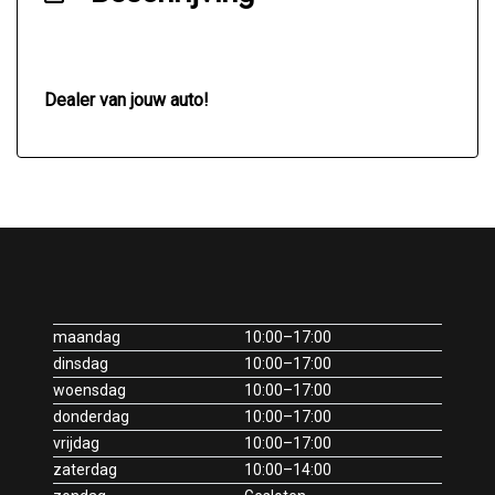
Elektronisch stabiliteits programma
Gedeeld neerklapbare achterbank
Hoofd airbag(s) achter
Dealer van jouw auto!
Hoofd airbag(s) voor
In hoogte verstelbare bestuurdersstoel
Lm velgen 16"
Middenarmsteun achterbank + skiluik
Middenarmsteun voor
Mistlampen voor
maandag
10:00–17:00
Onderhoudsvrije distributie
dinsdag
10:00–17:00
woensdag
Parkeersensoren achterbumper
10:00–17:00
donderdag
10:00–17:00
Parkeersensoren voorbumper
vrijdag
10:00–17:00
Passagiersairbag
zaterdag
10:00–14:00