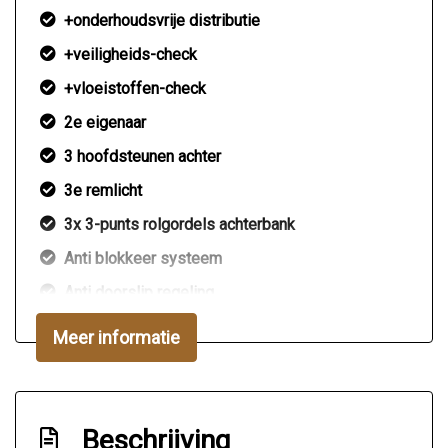
+onderhoudsvrije distributie
+veiligheids-check
+vloeistoffen-check
2e eigenaar
3 hoofdsteunen achter
3e remlicht
3x 3-punts rolgordels achterbank
Anti blokkeer systeem
Anti doorslip regeling
Bestuurdersairbag
Meer informatie
Bluetooth
Bluetooth handsfree
Brake assist system
Beschrijving